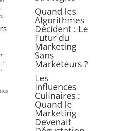
t
Quand les
ée.
Algorithmes
Décident : Le
rs
Futur du
à
Marketing
Sans
er
Marketeurs ?
re
e
Les
Influences
enus
Culinaires :
Quand le
Marketing
Devenait
Dégustation