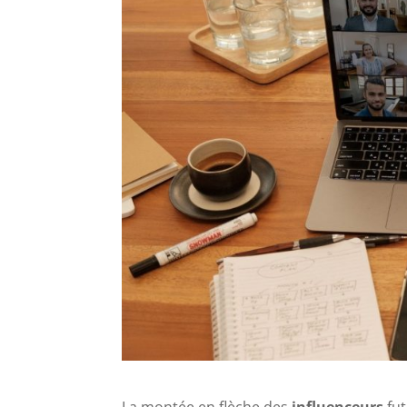
La montée en flèche des
influenceurs
fut