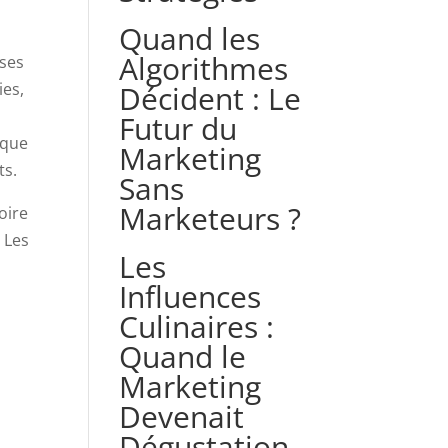
Quand les
Algorithmes
ises
Décident : Le
ies,
Futur du
 que
Marketing
ts.
Sans
Marketeurs ?
oire
 Les
Les
Influences
Culinaires :
Quand le
Marketing
Devenait
Dégustation